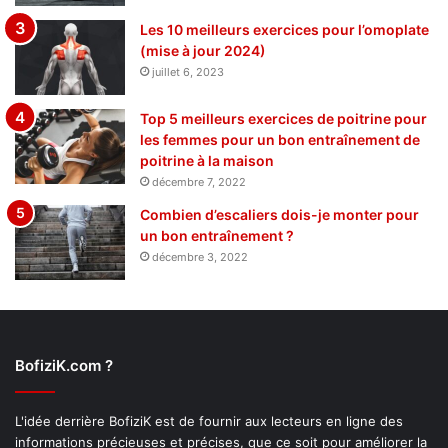
Les 10 meilleurs exercices pour l’omoplate
(mise à jour 2024)
juillet 6, 2023
Top 5 meilleurs exercices de poitrine pour
les femmes pour un bon entraînement de
poitrine à la maison
décembre 7, 2022
Combien d’escaliers dois-je monter pour
un bon entraînement ?
décembre 3, 2022
BofiziK.com ?
L'idée derrière BofiziK est de fournir aux lecteurs en ligne des
informations précieuses et précises, que ce soit pour améliorer la