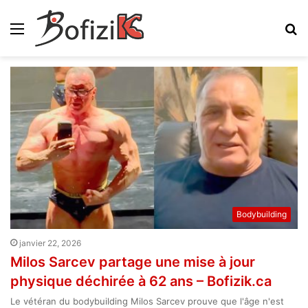
Menu
R
Bodybuilding
janvier 22, 2026
Milos Sarcev partage une mise à jour
physique déchirée à 62 ans – Bofizik.ca
Le vétéran du bodybuilding Milos Sarcev prouve que l'âge n'est